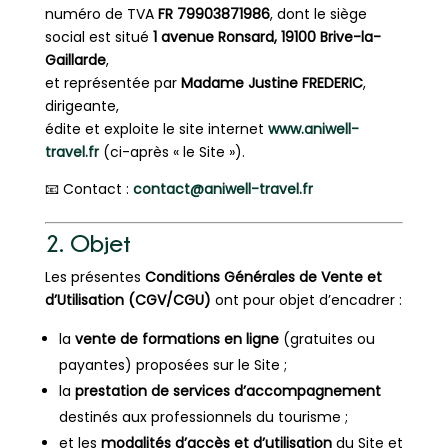
numéro de TVA
FR 79903871986
, dont le siège
social est situé
1 avenue Ronsard, 19100 Brive-la-
Gaillarde
,
et représentée par
Madame Justine FREDERIC
,
dirigeante,
édite et exploite le site internet
www.aniwell-
travel.fr
(ci-après « le Site »).
📧 Contact :
contact@aniwell-travel.fr
2. Objet
Les présentes
Conditions Générales de Vente et
d’Utilisation (CGV/CGU)
ont pour objet d’encadrer :
la
vente de formations en ligne
(gratuites ou
payantes) proposées sur le Site ;
la
prestation de services d’accompagnement
destinés aux professionnels du tourisme ;
et les
modalités d’accès et d’utilisation
du Site et