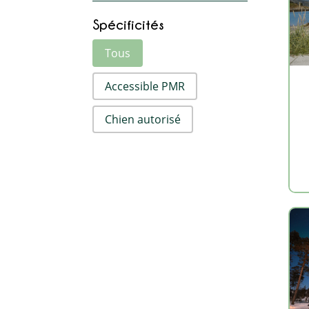
Spécificités
Activité par spécificités
Tous
Accessible PMR
Chien autorisé